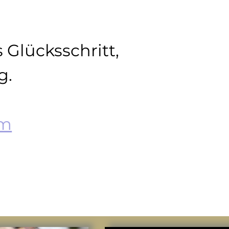
s Glücksschritt, 
g.
om