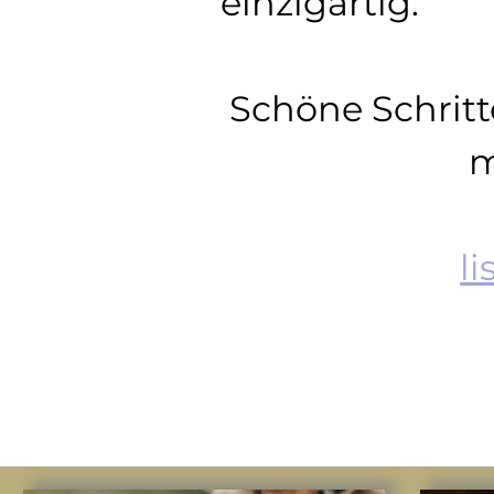
einzigartig.
Schöne Schritte,
m
l