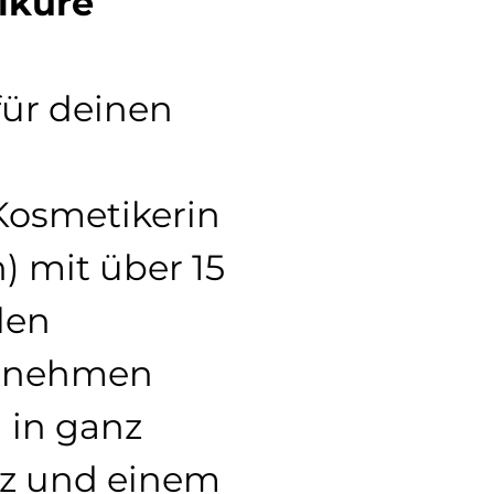
iküre
für deinen 
Kosmetikerin 
 mit über 15 
len 
ernehmen 
 in ganz 
z und einem 