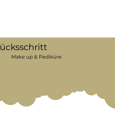
HOME
UNSERE PARTNER
UNSERE AGENTUR
K
lücksschritt
Make up & Pediküre