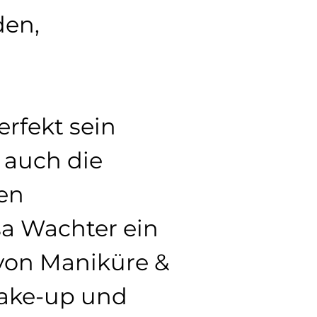
den, 
rfekt sein 
 auch die 
en 
sa Wachter ein 
von Maniküre & 
Make-up und 