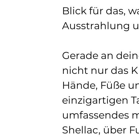
Blick für das, w
Ausstrahlung u
Gerade an deine
nicht nur das K
Hände, Füße un
einzigartigen T
umfassendes mo
Shellac, über F