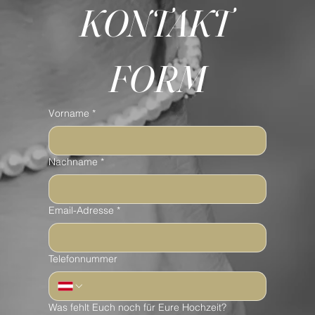
KONTAKT 
FORM
Vorname
*
Nachname
*
Email-Adresse
*
Telefonnummer
Was fehlt Euch noch für Eure Hochzeit?